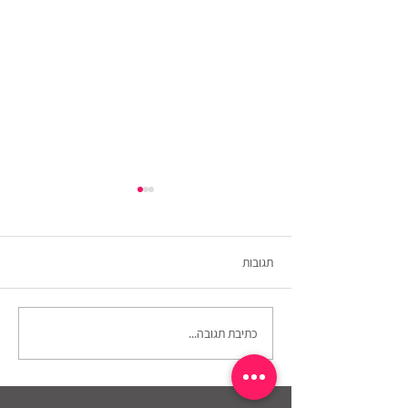
תגובות
עוגת דבש טבעונית ללא גלוטן
כתיבת תגובה...