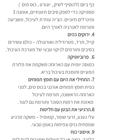
כף ביום (להוסיף לשיק , יוגורט , כוס מים  )
מספיקה כדי לספק סיבים תזונתיים, אומגה 3 
ומינרלים חיוניים. הצ׳יה עוזרת לעיכול, משביעה 
ותורמת לאנרגיה לאורך היום.
4. ירוקים כהים
קייל, תרד, פטרוזיליה ואורוגולה – כולם עשירים 
בסיבים ותורמים לניקוי טבעי של מערכת העיכול.
6.  פרוביוטיקה
כמוסה יומית עם הארוחה משקמת את פלורת 
המעיים ותומכת בעיכול בריא.
7. התחילי את היום עם חומץ תפוחים
כפית חומץ תפוחים אורגני בכוס מים, לפני 
הארוחה הראשונה, תורמת לעיכול
 מאזנת את רמות הסוכר ותורמת גם לעור.
8.הרגיעי את הבטן עם חליטות
עלי נענע, זרעי שומר, קמומיל – משקה מרגיע 
שמפחית גזים ונפיחות באופן טבעי.
9. אימוני כוח 
הליכה, ריצה או כל פעילות שתגרום לגוף לזוז 