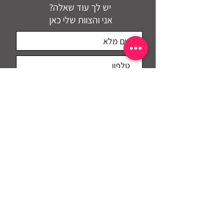
יש לך עוד שאלה?
אני והצוות שלי כאן
מאשר\ת לקבל מיילים
אני מאשר/ת את
תנאי האתר
דברו איתי
מייל: info@maui.co.il
לפרטים נוספים: 052-8737751