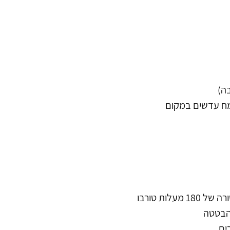
עלות טורבו
הבטטה 
ים 