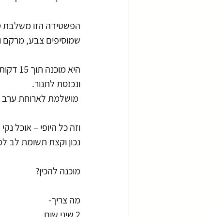
הפשטידה הזו משלבת טופו
שמוסיפים צבע, מרקם ונו
היא מוכנה תוך 15 דקות עבודה (כן כן!) 
ונכנסת לתנור.
 מושלמת לארוחת ערב קלילה, ליום עבודה עמוס או כארוחה מזינה לאירוח בסופ"ש.
וזה כל היופי – אוכל נק
נכון וקצת תשומת לב ל
מוכנה להכין?
מה צריך-
2 שיני שום 