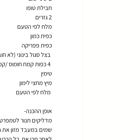
חבילת טופו 
2 גזרים
מלח לפי הטעם 
כפית כמון 
כפית פפריקה 
 בצל סגול בינוני (לא חובה)
 4 כפות קמח חומוס /קמח עדשים במקום
טימין 
מיץ מחצי לימון
 מלח לפי הטעם 
אופן ההכנה-
מדליקים תנור לטמפרטורה של 180 מ
שמים במעבד מזון את 
לאחר מכן את  כל הרכיב