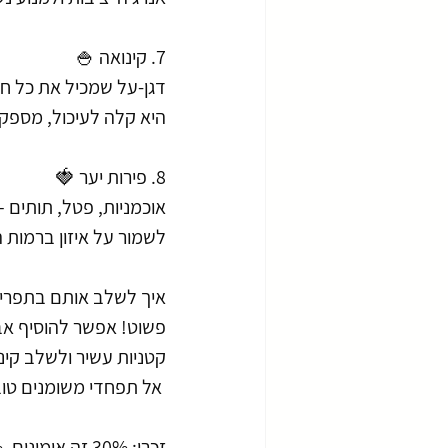
7. קינואה 🍚
דגן-על שמכיל את כל חומ
היא קלה לעיכול, מספקת
8. פירות יער 🍓
אוכמניות, פטל, תותים 
לשמור על איזון ברמות ה
איך לשלב אותם בתפריט
פשוט! אפשר להוסיף אבוק
קטניות עשיר ולשלב קינ
 אל תפחדי משומנים טובים, ותני לגוף שלך את הדלק הנכון!
זכרי: 30% זה אימונים, 70% זה תזונה! 