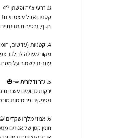
3. זרעי צ'יה ופשתן 🌱
בגוף, ובסיבים תזונתיי
4. קטניות (עדשים, חומוס, שעועית) 🥣
מקור מעולה לחלבון צמח
עוזרות לשמור על מסת שר
5. גזר ודלורית 🥕🎃
ירקות כתומים עשירים ב
מספקים פחמימות מורכבו
6. אגוזי מלך ושקדים 🌰
חופן קטן של אגוזים מספ
אנרגיה יציבות ולמנוע נ