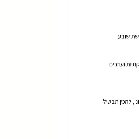
שת שובע.
יות ועוזרים 
י, להכין תבשיל 