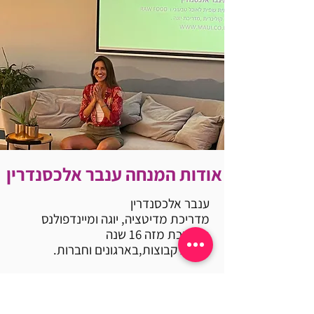
אודות המנחה
ענבר אלכסנדרין
ענבר אלכסנדרין
מדריכת מדיטציה, יוגה ומיינדפולנס
מוסמכת מזה 16 שנה
מנחת קבוצות,בארגונים וחברות.
בוגרת The Graff academy שבארה״ב,
בית הספר בין המובילים בעולם ללימודי
תזונה טבעית והכשרת שפים לבישול