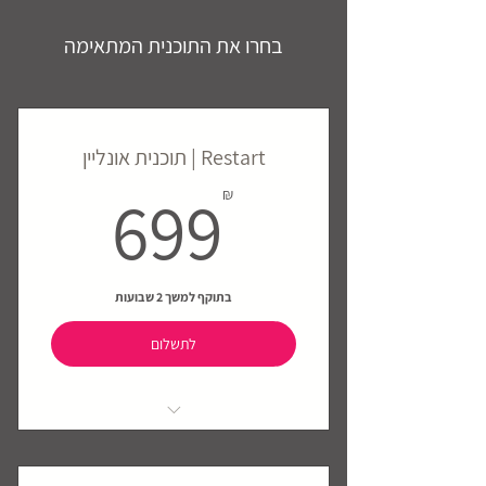
בחרו את התוכנית המתאימה
Restart | תוכנית אונליין
99₪
699
₪
בתוקף למשך 2 שבועות
לתשלום
מיד לאחר התשלום יישלח אליכם טופס
הצהרת בריאות ופרטי כניסה