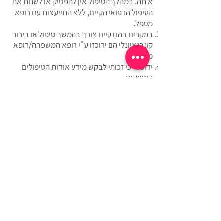
אותה. במהלך הטיפול אין להפסיק או לשנות את
הטיפול הרפואי הקיים, ללא התייעצות עם רופא
מטפל.
במקרים בהם קיים צורך בהמשך טיפול או בירור
קונבנציונלי הם ירוכזו ע"י רופא המשפחה/רופא
מטפל.
ידוע לי כי זכותי לבקש מידע אודות הטיפולים
המוצעים.
ידוע לי כי השפעת הטיפולים הינה אישית ושונה
מאדם לאדם..
תנאי ומועד התשלום יהיו בהתאם לנהוג ולמקובל,
בהתאם לתנאים המפורטים בהצעת הטיפול
שהוצעה לי.
הנני מתחייב/ת לשלם את מלוא הסכומים שאהיה
חייבת בגין הטיפול, בהתאם למחירים והתנאים
המקובלים.
ידוע לי כי תנאי לקבלת הטיפולים הינו אישור טופס
זה.
הריני לאשר כי הפרטים שמסרתי בטופס זה על
מצבי הבריאותי הם נכונים ומלאים.