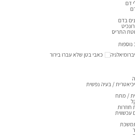
 דם
ם
ים בדם
ונכיט
טת התריס
נוספות
ברומיאלגיה
כאבי בטן שלא עברו בירור
ה
יאטרית / בעיה נפשית
ת / מתח
ל
 חוזרות
עכשווית
תמשכת