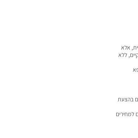
ית, אלא
יים, ללא
פא
ים בהצעת
 למחירים