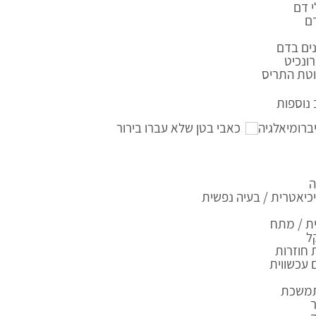
 דם
ם
ים בדם
ונכיט
טת התריס
נוספות
ברומיאלגיה
כאבי בטן שלא עברו בירור
ה
יאטרית / בעיה נפשית
ת / מתח
ל
 חוזרות
עכשווית
תמשכת