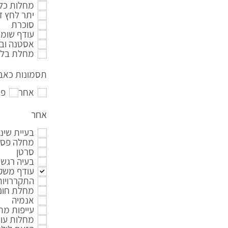
מחלות כלי
יתר לחץ ד
סוכרת
עודף שומנ
אסטנה ובר
מחלת בלו
תסמונות כאב 
אחר
פי
אחר
בעיית שינ
מחלה פסיכ
סרטן
בעיה רגשי
עודף משק
התקררויות
מחלת חום 
אנמיה
עייפות מ
מחלות עור