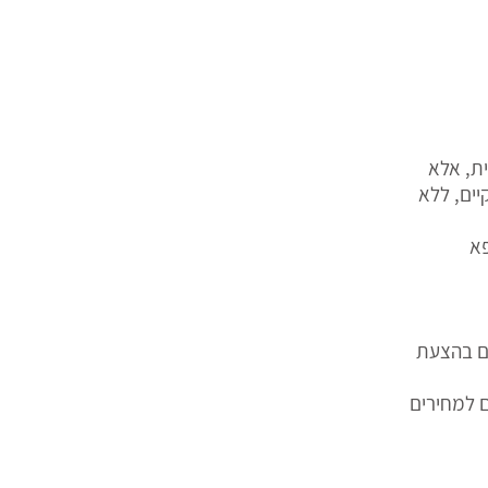
ית, אלא
יים, ללא
פא
ים בהצעת
 למחירים