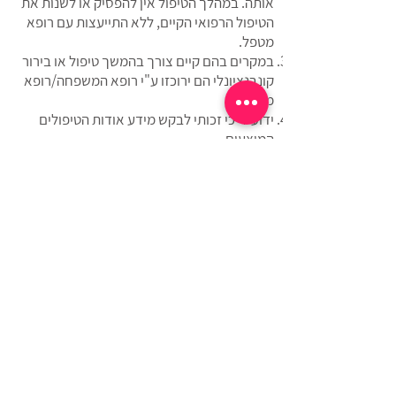
אותה. במהלך הטיפול אין להפסיק או לשנות את
הטיפול הרפואי הקיים, ללא התייעצות עם רופא
מטפל.
במקרים בהם קיים צורך בהמשך טיפול או בירור
קונבנציונלי הם ירוכזו ע"י רופא המשפחה/רופא
מטפל.
ידוע לי כי זכותי לבקש מידע אודות הטיפולים
המוצעים.
ידוע לי כי השפעת הטיפולים הינה אישית ושונה
מאדם לאדם..
תנאי ומועד התשלום יהיו בהתאם לנהוג ולמקובל,
בהתאם לתנאים המפורטים בהצעת הטיפול
שהוצעה לי.
הנני מתחייב/ת לשלם את מלוא הסכומים שאהיה
חייבת בגין הטיפול, בהתאם למחירים והתנאים
המקובלים.
ידוע לי כי תנאי לקבלת הטיפולים הינו אישור טופס
זה.
הריני לאשר כי הפרטים שמסרתי בטופס זה על
מצבי הבריאותי הם נכונים ומלאים.