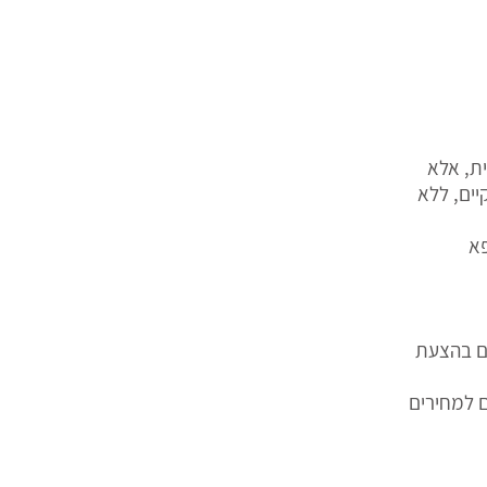
ית, אלא
יים, ללא
פא
ים בהצעת
 למחירים