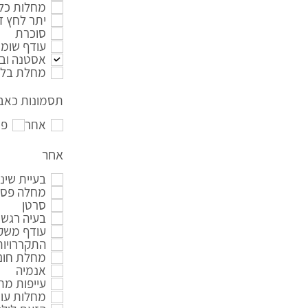
מחלות כלי
יתר לחץ ד
סוכרת
עודף שומנ
אסטנה ובר
מחלת בלו
תסמונות כאב 
אחר
פי
אחר
בעיית שינ
מחלה פסיכ
סרטן
בעיה רגשי
עודף משק
התקררויות
מחלת חום 
אנמיה
עייפות מ
מחלות עור