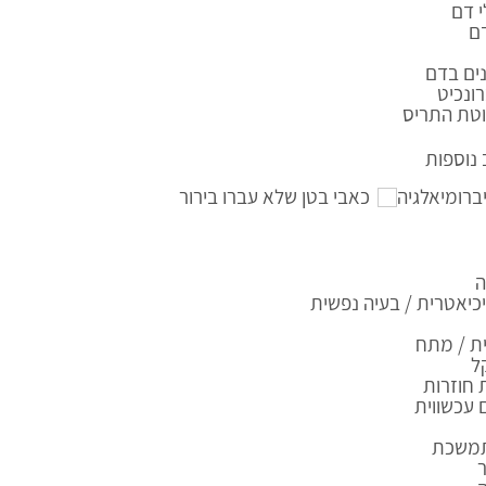
 דם
ם
ים בדם
ונכיט
טת התריס
נוספות
ברומיאלגיה
כאבי בטן שלא עברו בירור
ה
יאטרית / בעיה נפשית
ת / מתח
ל
 חוזרות
עכשווית
תמשכת