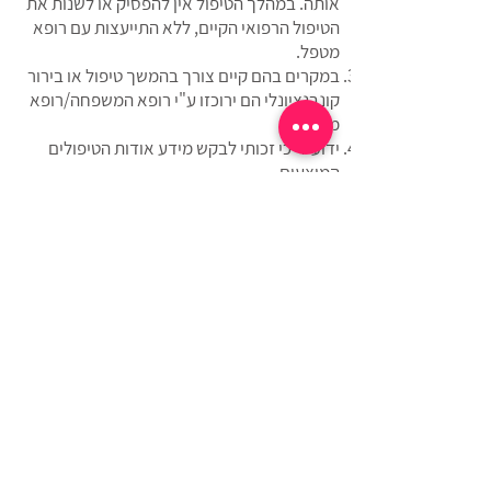
אותה. במהלך הטיפול אין להפסיק או לשנות את
הטיפול הרפואי הקיים, ללא התייעצות עם רופא
מטפל.
במקרים בהם קיים צורך בהמשך טיפול או בירור
קונבנציונלי הם ירוכזו ע"י רופא המשפחה/רופא
מטפל.
ידוע לי כי זכותי לבקש מידע אודות הטיפולים
המוצעים.
ידוע לי כי השפעת הטיפולים הינה אישית ושונה
מאדם לאדם..
תנאי ומועד התשלום יהיו בהתאם לנהוג ולמקובל,
בהתאם לתנאים המפורטים בהצעת הטיפול
שהוצעה לי.
הנני מתחייב/ת לשלם את מלוא הסכומים שאהיה
חייבת בגין הטיפול, בהתאם למחירים והתנאים
המקובלים.
ידוע לי כי תנאי לקבלת הטיפולים הינו אישור טופס
זה.
הריני לאשר כי הפרטים שמסרתי בטופס זה על
מצבי הבריאותי הם נכונים ומלאים.