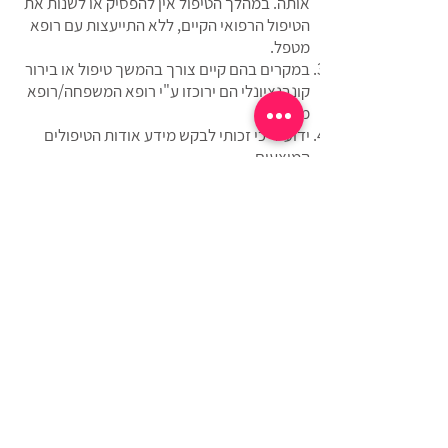
אותה. במהלך הטיפול אין להפסיק או לשנות את
הטיפול הרפואי הקיים, ללא התייעצות עם רופא
מטפל.
במקרים בהם קיים צורך בהמשך טיפול או בירור
קונבנציונלי הם ירוכזו ע"י רופא המשפחה/רופא
מטפל.
ידוע לי כי זכותי לבקש מידע אודות הטיפולים
המוצעים.
ידוע לי כי השפעת הטיפולים הינה אישית ושונה
מאדם לאדם..
תנאי ומועד התשלום יהיו בהתאם לנהוג ולמקובל,
בהתאם לתנאים המפורטים בהצעת הטיפול
שהוצעה לי.
הנני מתחייב/ת לשלם את מלוא הסכומים שאהיה
חייבת בגין הטיפול, בהתאם למחירים והתנאים
המקובלים.
ידוע לי כי תנאי לקבלת הטיפולים הינו אישור טופס
זה.
הריני לאשר כי הפרטים שמסרתי בטופס זה על
מצבי הבריאותי הם נכונים ומלאים.