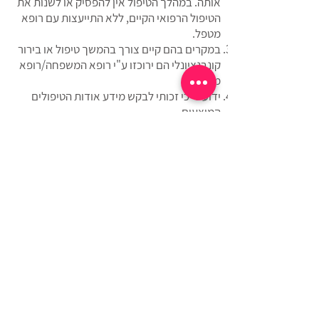
אותה. במהלך הטיפול אין להפסיק או לשנות את
הטיפול הרפואי הקיים, ללא התייעצות עם רופא
מטפל.
במקרים בהם קיים צורך בהמשך טיפול או בירור
קונבנציונלי הם ירוכזו ע"י רופא המשפחה/רופא
מטפל.
ידוע לי כי זכותי לבקש מידע אודות הטיפולים
המוצעים.
ידוע לי כי השפעת הטיפולים הינה אישית ושונה
מאדם לאדם..
תנאי ומועד התשלום יהיו בהתאם לנהוג ולמקובל,
בהתאם לתנאים המפורטים בהצעת הטיפול
שהוצעה לי.
הנני מתחייב/ת לשלם את מלוא הסכומים שאהיה
חייבת בגין הטיפול, בהתאם למחירים והתנאים
המקובלים.
ידוע לי כי תנאי לקבלת הטיפולים הינו אישור טופס
זה.
הריני לאשר כי הפרטים שמסרתי בטופס זה על
מצבי הבריאותי הם נכונים ומלאים.