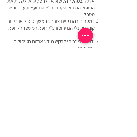
אותה. במהלך הטיפול אין להפסיק או לשנות את
הטיפול הרפואי הקיים, ללא התייעצות עם רופא
מטפל.
במקרים בהם קיים צורך בהמשך טיפול או בירור
קונבנציונלי הם ירוכזו ע"י רופא המשפחה/רופא
מטפל.
ידוע לי כי זכותי לבקש מידע אודות הטיפולים
המוצעים.
ידוע לי כי השפעת הטיפולים הינה אישית ושונה
מאדם לאדם..
תנאי ומועד התשלום יהיו בהתאם לנהוג ולמקובל,
בהתאם לתנאים המפורטים בהצעת הטיפול
שהוצעה לי.
הנני מתחייב/ת לשלם את מלוא הסכומים שאהיה
חייבת בגין הטיפול, בהתאם למחירים והתנאים
המקובלים.
ידוע לי כי תנאי לקבלת הטיפולים הינו אישור טופס
זה.
הריני לאשר כי הפרטים שמסרתי בטופס זה על
מצבי הבריאותי הם נכונים ומלאים.