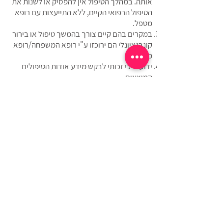
אותה. במהלך הטיפול אין להפסיק או לשנות את
הטיפול הרפואי הקיים, ללא התייעצות עם רופא
מטפל.
במקרים בהם קיים צורך בהמשך טיפול או בירור
קונבנציונלי הם ירוכזו ע"י רופא המשפחה/רופא
מטפל.
ידוע לי כי זכותי לבקש מידע אודות הטיפולים
המוצעים.
ידוע לי כי השפעת הטיפולים הינה אישית ושונה
מאדם לאדם..
תנאי ומועד התשלום יהיו בהתאם לנהוג ולמקובל,
בהתאם לתנאים המפורטים בהצעת הטיפול
שהוצעה לי.
הנני מתחייב/ת לשלם את מלוא הסכומים שאהיה
חייבת בגין הטיפול, בהתאם למחירים והתנאים
המקובלים.
ידוע לי כי תנאי לקבלת הטיפולים הינו אישור טופס
זה.
הריני לאשר כי הפרטים שמסרתי בטופס זה על
מצבי הבריאותי הם נכונים ומלאים.