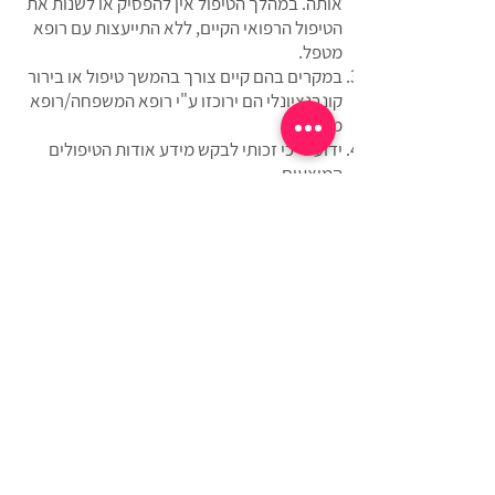
אותה. במהלך הטיפול אין להפסיק או לשנות את
הטיפול הרפואי הקיים, ללא התייעצות עם רופא
מטפל.
במקרים בהם קיים צורך בהמשך טיפול או בירור
קונבנציונלי הם ירוכזו ע"י רופא המשפחה/רופא
מטפל.
ידוע לי כי זכותי לבקש מידע אודות הטיפולים
המוצעים.
ידוע לי כי השפעת הטיפולים הינה אישית ושונה
מאדם לאדם..
תנאי ומועד התשלום יהיו בהתאם לנהוג ולמקובל,
בהתאם לתנאים המפורטים בהצעת הטיפול
שהוצעה לי.
הנני מתחייב/ת לשלם את מלוא הסכומים שאהיה
חייבת בגין הטיפול, בהתאם למחירים והתנאים
המקובלים.
ידוע לי כי תנאי לקבלת הטיפולים הינו אישור טופס
זה.
הריני לאשר כי הפרטים שמסרתי בטופס זה על
מצבי הבריאותי הם נכונים ומלאים.