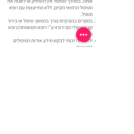
אותה. במהלך הטיפול אין להפסיק או לשנות את
הטיפול הרפואי הקיים, ללא התייעצות עם רופא
מטפל.
במקרים בהם קיים צורך בהמשך טיפול או בירור
קונבנציונלי הם ירוכזו ע"י רופא המשפחה/רופא
מטפל.
ידוע לי כי זכותי לבקש מידע אודות הטיפולים
המוצעים.
ידוע לי כי השפעת הטיפולים הינה אישית ושונה
מאדם לאדם..
תנאי ומועד התשלום יהיו בהתאם לנהוג ולמקובל,
בהתאם לתנאים המפורטים בהצעת הטיפול
שהוצעה לי.
הנני מתחייב/ת לשלם את מלוא הסכומים שאהיה
חייבת בגין הטיפול, בהתאם למחירים והתנאים
המקובלים.
ידוע לי כי תנאי לקבלת הטיפולים הינו אישור טופס
זה.
הריני לאשר כי הפרטים שמסרתי בטופס זה על
מצבי הבריאותי הם נכונים ומלאים.