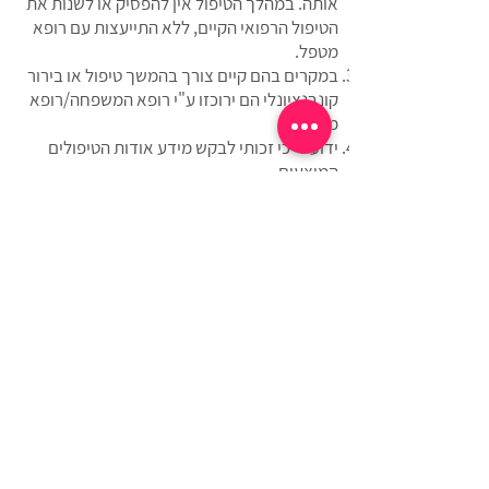
אותה. במהלך הטיפול אין להפסיק או לשנות את
הטיפול הרפואי הקיים, ללא התייעצות עם רופא
מטפל.
במקרים בהם קיים צורך בהמשך טיפול או בירור
קונבנציונלי הם ירוכזו ע"י רופא המשפחה/רופא
מטפל.
ידוע לי כי זכותי לבקש מידע אודות הטיפולים
המוצעים.
ידוע לי כי השפעת הטיפולים הינה אישית ושונה
מאדם לאדם..
תנאי ומועד התשלום יהיו בהתאם לנהוג ולמקובל,
בהתאם לתנאים המפורטים בהצעת הטיפול
שהוצעה לי.
הנני מתחייב/ת לשלם את מלוא הסכומים שאהיה
חייבת בגין הטיפול, בהתאם למחירים והתנאים
המקובלים.
ידוע לי כי תנאי לקבלת הטיפולים הינו אישור טופס
זה.
הריני לאשר כי הפרטים שמסרתי בטופס זה על
מצבי הבריאותי הם נכונים ומלאים.