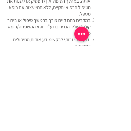
אותה. במהלך הטיפול אין להפסיק או לשנות את
הטיפול הרפואי הקיים, ללא התייעצות עם רופא
מטפל.
במקרים בהם קיים צורך בהמשך טיפול או בירור
קונבנציונלי הם ירוכזו ע"י רופא המשפחה/רופא
מטפל.
ידוע לי כי זכותי לבקש מידע אודות הטיפולים
המוצעים.
ידוע לי כי השפעת הטיפולים הינה אישית ושונה
מאדם לאדם..
תנאי ומועד התשלום יהיו בהתאם לנהוג ולמקובל,
בהתאם לתנאים המפורטים בהצעת הטיפול
שהוצעה לי.
הנני מתחייב/ת לשלם את מלוא הסכומים שאהיה
חייבת בגין הטיפול, בהתאם למחירים והתנאים
המקובלים.
ידוע לי כי תנאי לקבלת הטיפולים הינו אישור טופס
זה.
הריני לאשר כי הפרטים שמסרתי בטופס זה על
מצבי הבריאותי הם נכונים ומלאים.