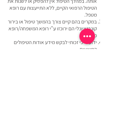
אותה. במהלך הטיפול אין להפסיק או לשנות את
הטיפול הרפואי הקיים, ללא התייעצות עם רופא
מטפל.
במקרים בהם קיים צורך בהמשך טיפול או בירור
קונבנציונלי הם ירוכזו ע"י רופא המשפחה/רופא
מטפל.
ידוע לי כי זכותי לבקש מידע אודות הטיפולים
המוצעים.
ידוע לי כי השפעת הטיפולים הינה אישית ושונה
מאדם לאדם..
תנאי ומועד התשלום יהיו בהתאם לנהוג ולמקובל,
בהתאם לתנאים המפורטים בהצעת הטיפול
שהוצעה לי.
הנני מתחייב/ת לשלם את מלוא הסכומים שאהיה
חייבת בגין הטיפול, בהתאם למחירים והתנאים
המקובלים.
ידוע לי כי תנאי לקבלת הטיפולים הינו אישור טופס
זה.
הריני לאשר כי הפרטים שמסרתי בטופס זה על
מצבי הבריאותי הם נכונים ומלאים.