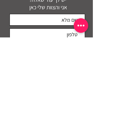
אני והצוות שלי כאן
מאשר\ת לקבל מיילים
אני מאשר/ת את
תנאי האתר
דברו איתי
מייל: info@maui.co.il
לפרטים נוספים: 052-8737751