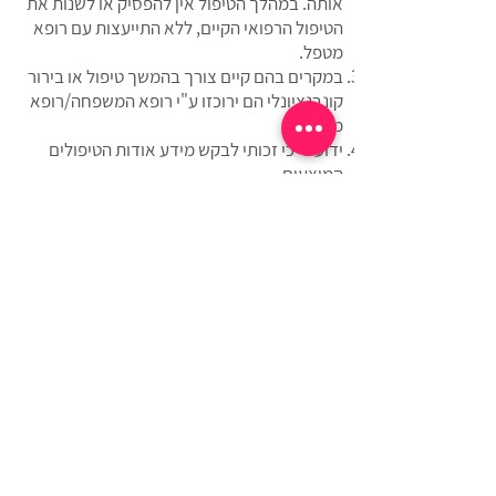
אותה. במהלך הטיפול אין להפסיק או לשנות את
הטיפול הרפואי הקיים, ללא התייעצות עם רופא
מטפל.
במקרים בהם קיים צורך בהמשך טיפול או בירור
קונבנציונלי הם ירוכזו ע"י רופא המשפחה/רופא
מטפל.
ידוע לי כי זכותי לבקש מידע אודות הטיפולים
המוצעים.
ידוע לי כי השפעת הטיפולים הינה אישית ושונה
מאדם לאדם..
תנאי ומועד התשלום יהיו בהתאם לנהוג ולמקובל,
בהתאם לתנאים המפורטים בהצעת הטיפול
שהוצעה לי.
הנני מתחייב/ת לשלם את מלוא הסכומים שאהיה
חייבת בגין הטיפול, בהתאם למחירים והתנאים
המקובלים.
ידוע לי כי תנאי לקבלת הטיפולים הינו אישור טופס
זה.
הריני לאשר כי הפרטים שמסרתי בטופס זה על
מצבי הבריאותי הם נכונים ומלאים.