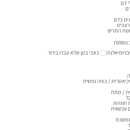
 דם
ם
ים בדם
ונכיט
טת התריס
נוספות
ברומיאלגיה
כאבי בטן שלא עברו בירור
ה
יאטרית / בעיה נפשית
ת / מתח
ל
 חוזרות
עכשווית
תמשכת