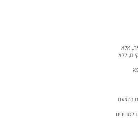
ית, אלא
יים, ללא
פא
ים בהצעת
 למחירים