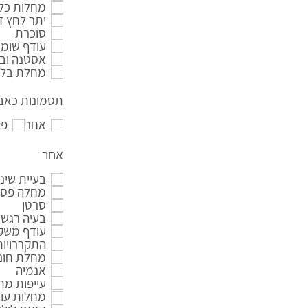
מחלות כלי
יתר לחץ ד
סוכרת
עודף שומנ
אסטנה ובר
מחלת בלו
תסמונות כאב 
אחר
פי
אחר
בעיית שינ
מחלה פסיכ
סרטן
בעיה רגשי
עודף משק
התקררויות
מחלת חום 
אנמיה
עייפות מ
מחלות עור