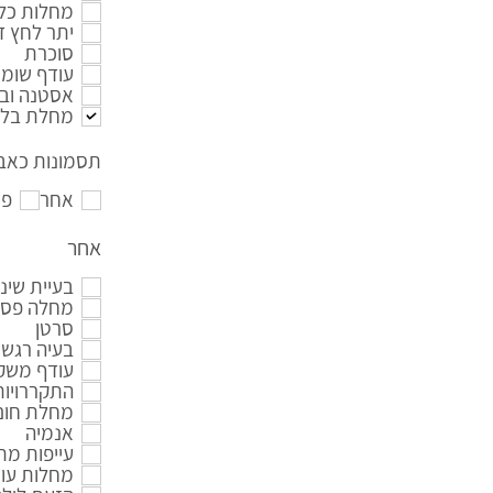
מחלות כלי
יתר לחץ ד
סוכרת
עודף שומנ
אסטנה ובר
מחלת בלו
תסמונות כאב 
אחר
פי
אחר
בעיית שינ
מחלה פסיכ
סרטן
בעיה רגשי
עודף משק
התקררויות
מחלת חום 
אנמיה
עייפות מ
מחלות עור