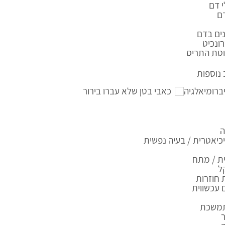
 דם
ם
ים בדם
ונכיט
טת התריס
נוספות
ברומיאלגיה
כאבי בטן שלא עברו בירור
ה
יאטרית / בעיה נפשית
ת / מתח
ל
 חוזרות
עכשווית
תמשכת