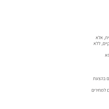
ית, אלא
יים, ללא
פא
ים בהצעת
 למחירים