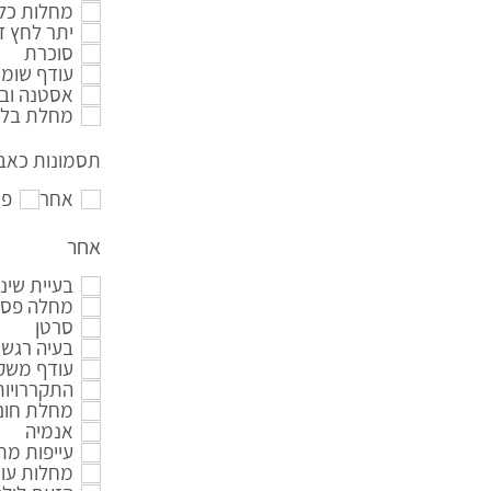
מחלות כלי
יתר לחץ ד
סוכרת
עודף שומנ
אסטנה ובר
מחלת בלו
תסמונות כאב 
אחר
פי
אחר
בעיית שינ
מחלה פסיכ
סרטן
בעיה רגשי
עודף משק
התקררויות
מחלת חום 
אנמיה
עייפות מ
מחלות עור