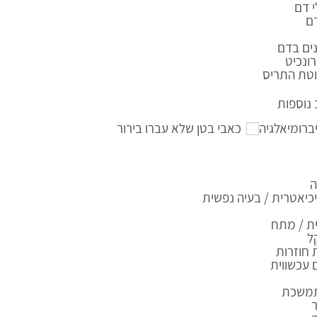
 דם
ם
ים בדם
ונכיט
טת התריס
נוספות
ברומיאלגיה
כאבי בטן שלא עברו בירור
ה
יאטרית / בעיה נפשית
ת / מתח
ל
 חוזרות
עכשווית
תמשכת