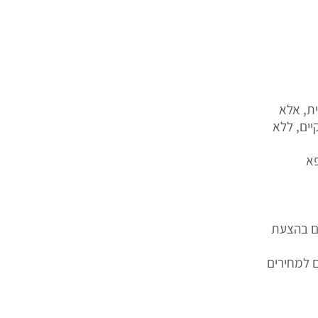
ית, אלא
יים, ללא
פא
ים בהצעת
 למחירים