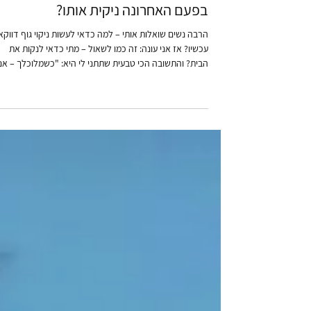
הטיפים של ענבר
הגוף שלך - הוא הבית שלך מתי
בפעם האחרונה ניקית אותו?
הרבה נשים שואלות אותי – למה כדאי לעשות ניקוי גוף דווקא
עכשיו? אז אני עונה: זה כמו לשאול – מתי כדאי לנקות את
הבית? והתשובה הכי טבעית שתתני לי היא: "כשמלוכלך – אני
אנקה." בדיוק ככה זה גם עם הגוף שלך. הגוף הוא הבית הפני
שלך. הוא מכיל, תומך, מעכל, סופג ומש
לא מובן מאליו. אחרי שנה מאתגרת, מלחמה, לחץ, אכילה
רגשית ורצון לנחמה – האביב מגיע ומביא איתו הזדמנות
להתחדשות. ולפני שנחדש את הארון או הסלון – הגיע הזמן
לחדש משהו בפנים. כדי להתחדש – צריך קודם לשחרר.
לשחרר