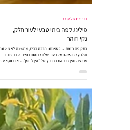
הטיפים של ענבר
פילינג קפה ביתי טבעי לעור חלק,
נקי וזוהר
בתקופה הזאת… כשאנחנו הרבה בבית, שהשינה לא מאוזנת
והלחץ מורגש גם על העור שלנו פתאום רואים את זה יותר
מתמיד. ואין כבר את התירוץ של “אין לי זמן”… אז דו
אני חוזרת לדברים הקטנים שעושים לי טוב. אחד מהם זה פיל
קפה ביתי שאני ממש אוהבת רגע קטן של שקט, נשימה, וטי
שנותן לעור שלי Glow טבעי . ובינינו? כל פעם שאנחנו עוצרו
רגע, דואגות לעצמנו ומטפלות בעצמנו אנחנו לא רק עושות
כפות קפה טחון • 1 כף סוכר (לבן או ח